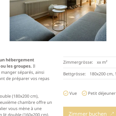
e un hébergement
Zimmergrösse:
xx m²
 ou les groupes.
Il
 manger séparés, ainsi
Bettgrösse:
180x200 cm, 
ant de préparer vos repas
Vue
Petit déjeuner
double (180x200 cm),
 deuxième chambre offre un
alier vous mène à une
Zimmer buchen
lit double (160x200 cm),